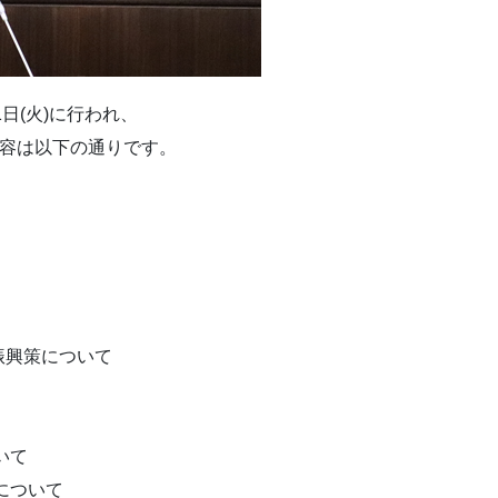
日(火)に行われ、
内容は以下の通りです。
振興策について
いて
について