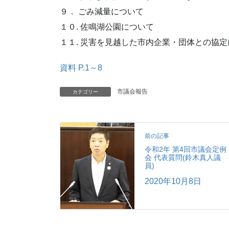
９． ごみ減量について
１０. 佐鳴湖公園について
１１. 災害を見越した市内企業・団体との協
資料 P.1～8
市議会報告
カテゴリー
前の記事
令和2年 第4回市議会定例
会 代表質問(鈴木真人議
員)
2020年10月8日