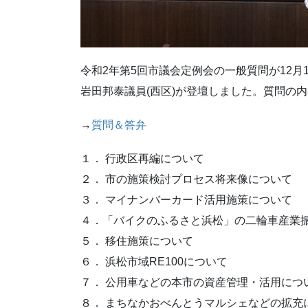
令和2年第5回市議会定例会の一般質問が12月1
岩田邦泰議員(西区)が登壇しました。質問の
→
質問＆答弁
１． 行政区再編について
２． 市の施策検討プロセス将来像について
３． マイナンバーカード活用施策について
４．「バイクのふるさと浜松」の二輪車産業
５． 移住施策について
６． 浜松市域RE100について
７． 公用車などの本市の資産管理・活用につ
８． まちなかおべんとうマルシェなどの拡充