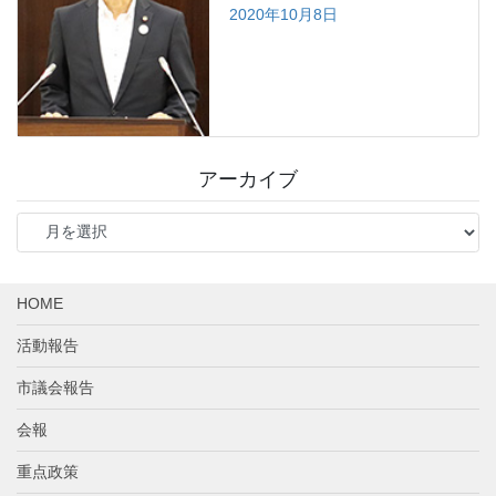
2020年10月8日
アーカイブ
ア
ー
カ
イ
HOME
ブ
活動報告
市議会報告
会報
重点政策