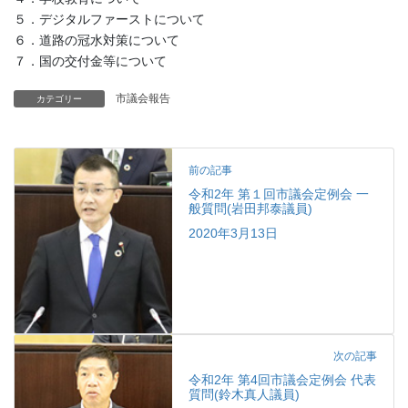
５．デジタルファーストについて
６．道路の冠水対策について
７．国の交付金等について
市議会報告
カテゴリー
前の記事
令和2年 第１回市議会定例会 一
般質問(岩田邦泰議員)
2020年3月13日
次の記事
令和2年 第4回市議会定例会 代表
質問(鈴木真人議員)