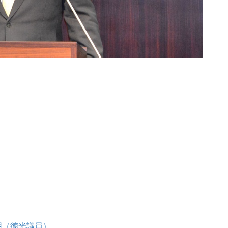
。
載用（徳光議員）