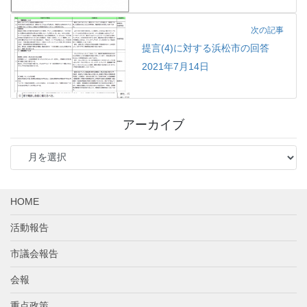
次の記事
提言(4)に対する浜松市の回答
2021年7月14日
アーカイブ
ア
ー
カ
イ
HOME
ブ
活動報告
市議会報告
会報
重点政策