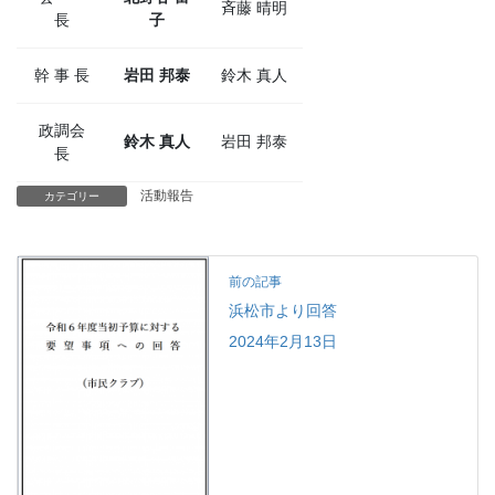
斉藤 晴明
長
子
幹 事 長
岩田 邦泰
鈴木 真人
政調会
鈴木 真人
岩田 邦泰
長
活動報告
カテゴリー
前の記事
浜松市より回答
2024年2月13日